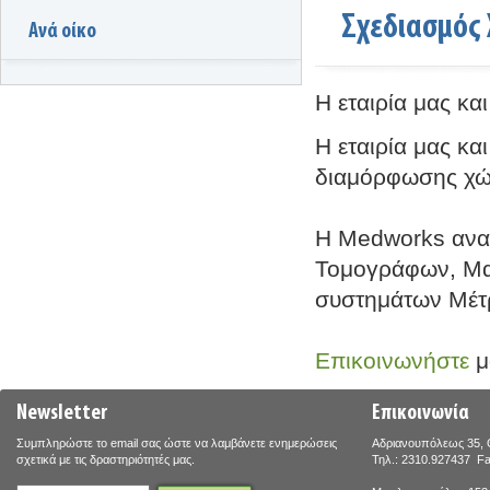
Σχεδιασμός
Ανά οίκο
Η εταιρία μας και
Η εταιρία μας κα
διαμόρφωσης χώ
Η Medworks αναλ
Τομογράφων, Μα
συστημάτων Μέτ
Επικοινωνήστε
μ
Newsletter
Επικοινωνία
Συμπληρώστε το email σας ώστε να λαμβάνετε ενημερώσεις
Αδριανουπόλεως 35, 
σχετικά με τις δραστηριότητές μας.
Τηλ.: 2310.927437 F